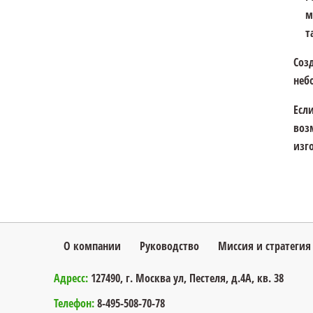
м
т
Соз
неб
Есл
воз
изг
О компании
Руководство
Миссия и стратегия
Адресс:
127490, г. Москва ул, Пестеля, д.4А, кв. 38
Телефон:
8-495-508-70-78