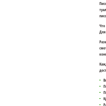
Пис
туа
пис
Что
Для
Раз
смо
кон
Каж
дос
В
П
П
К
Р