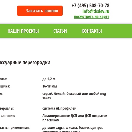
+7 (495) 508-70-78
Заказать звонок
info@tisdev.ru
посмотреть на карте
НАШИ ПРОЕКТЫ
СТАТЬИ
КОНТАКТЫ
ссуарные перегородки
сота:
до 1,2 м.
лщина:
16-18 мм
т:
серый, белый, бежевый или любой под
заказ
териалы:
система AL профилей
полнение:
Ламинированное ДСП или ДСП покрытое
пластиком
ласть применения:
детские сады, школы, бизнес центры,
спортивные комплексы