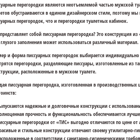
суарные перегородки являются неотъемлемой частью мужской ту
летов обустраиваются в едином дизайнерском стиле, поэтому мы
суарных перегородок, что и перегородки туалетных кабинок.
 представляет собой писсуарная перегородка? Это конструкция из
 глухого заполнения может использоваться различный материал.
мер и форма писсуарных перегородок выбирается индивидуально 
трятся перегородки, разделяющие писсуары, изготовленные из так
струкции, расположенные в мужском туалете.
дая писсуарная перегородка, изготовленная в производственных
тоинств:
ыпускаются надежные и долговечные конструкции с использовани
олноценная прочность и функциональность обеспечивается луч
иссуарные перегородки от «ТИС» выгодно отличаются по цене от
расивые и стильные конструкции отвечают своему утилитарно-ги
асположенные в соответствии с санитарно-гигиеническими требо