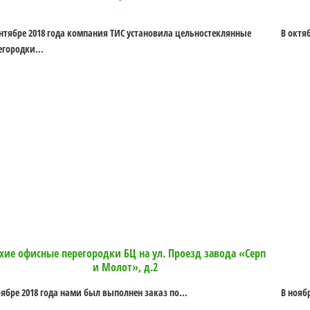
ентябре 2018 года компания ТИС установила цельностеклянные
В октя
егородки...
ухие офисные перегородки БЦ на ул. Проезд завода «Серп
и Молот», д.2
оябре 2018 года нами был выполнен заказ по...
В нояб