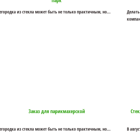
Парк
егородка из стекла может быть не только практичным, но...
Делать
компан
Заказ для парикмахерской
Стек
егородка из стекла может быть не только практичным, но...
В авгу