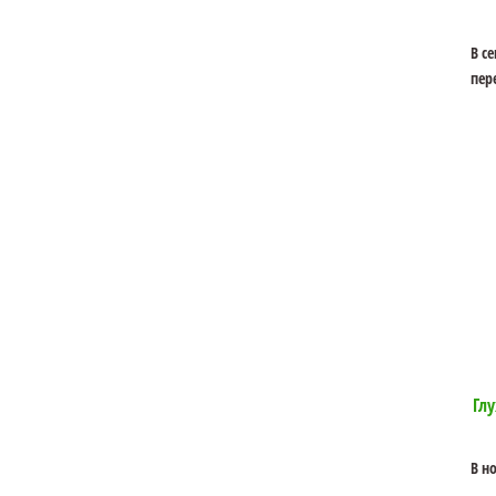
В с
пер
Гл
В н