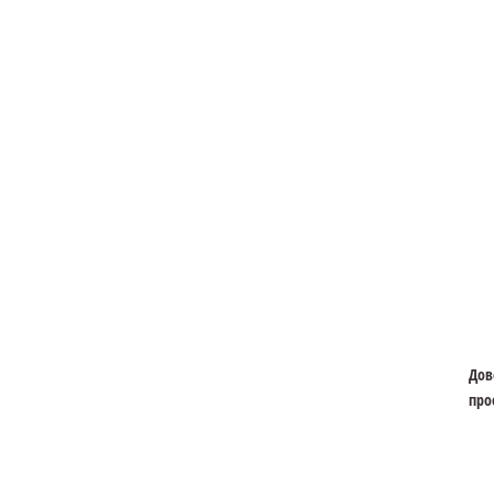
Дов
про