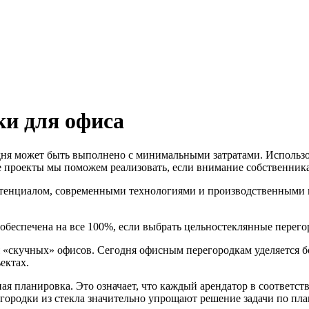
ки для офиса
одня может быть выполнено с минимальными затратами. Использ
 проекты мы поможем реализовать, если внимание собственника
енциалом, современными технологиями и производственными це
 обеспечена на все 100%, если выбрать цельностеклянные перег
я «скучных» офисов. Сегодня офисным перегородкам уделяется 
ектах.
я планировка. Это означает, что каждый арендатор в соответст
ородки из стекла значительно упрощают решение задачи по пла