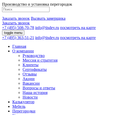
Производство и установка перегородок
Заказать звонок
Вызвать замерщика
Заказать звонок
+7 (495) 508-70-78
info@tisdev.ru
посмотреть на карте
toggle menu
+7 (495) 363-51-21
info@tisdev.ru
посмотреть на карте
Главная
О компании
Руководство
Миссия и стратегия
Клиенты
Сертификаты
Отзывы
Акции
Вакансии
Вопросы и ответы
Наша история
Новости
Калькулятор
Мебель
Перегородки