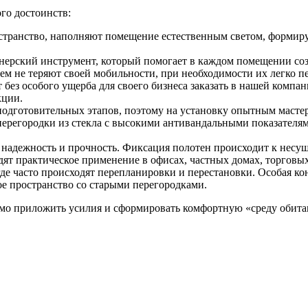
го достоинств:
транство, наполняют помещение естественным светом, формиру
нерский инструмент, который помогает в каждом помещении соз
м не теряют своей мобильности, при необходимости их легко пе
ез особого ущерба для своего бизнеса заказать в нашей компа
кции.
подготовительных этапов, поэтому на установку опытным масте
ерегородки из стекла с высокими антивандальными показателя
адежность и прочность. Фиксация полотен происходит к несущи
ят практическое применение в офисах, частных домах, торговых 
где часто происходят перепланировки и перестановки. Особая к
 пространство со старыми перегородками.
имо приложить усилия и сформировать комфортную «среду обит