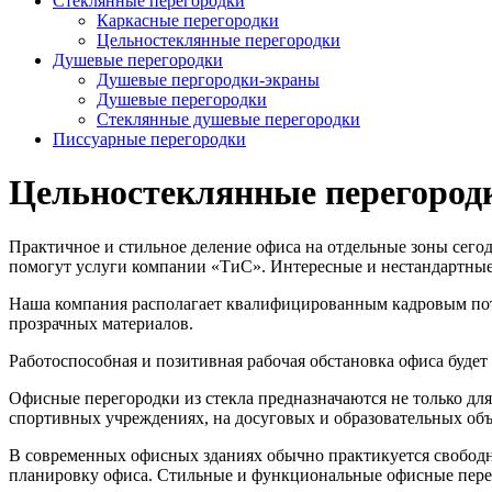
Стеклянные перегородки
Каркасные перегородки
Цельностеклянные перегородки
Душевые перегородки
Душевые пергородки-экраны
Душевые перегородки
Стеклянные душевые перегородки
Писсуарные перегородки
Цельностеклянные перегород
Практичное и стильное деление офиса на отдельные зоны сег
помогут услуги компании «ТиС». Интересные и нестандартные
Наша компания располагает квалифицированным кадровым пот
прозрачных материалов.
Работоспособная и позитивная рабочая обстановка офиса будет
Офисные перегородки из стекла предназначаются не только дл
спортивных учреждениях, на досуговых и образовательных объ
В современных офисных зданиях обычно практикуется свободна
планировку офиса. Стильные и функциональные офисные перег